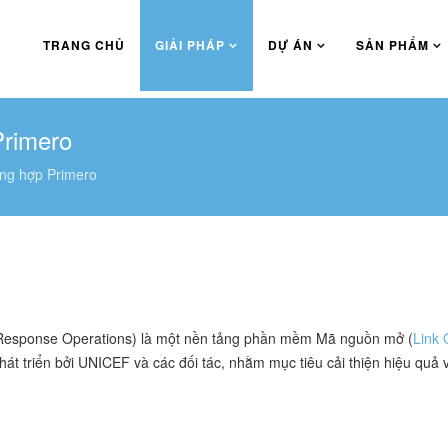
TRANG CHỦ
GIẢI PHÁP
DỰ ÁN
SẢN PHẨM
Primero
ng hợp Primero
 Response Operations) là một nền tảng phần mềm Mã nguồn mở (
Link 
át triển bởi UNICEF và các đối tác, nhằm mục tiêu cải thiện hiệu quả v