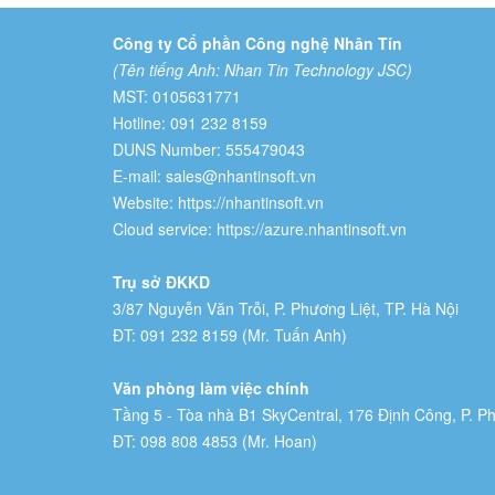
Công ty Cổ phần Công nghệ Nhân Tín
(Tên tiếng Anh: Nhan Tin Technology JSC)
MST: 0105631771
Hotline: 091 232 8159
DUNS Number: 555479043
E-mail: sales@nhantinsoft.vn
Website: https://nhantinsoft.vn
Cloud service: https://azure.nhantinsoft.vn
Trụ sở ĐKKD
3/87 Nguyễn Văn Trỗi, P. Phương Liệt, TP. Hà Nội
ĐT: 091 232 8159 (Mr. Tuấn Anh)
Văn phòng làm việc chính
Tầng 5 - Tòa nhà B1 SkyCentral, 176 Định Công, P. Ph
ĐT: 098 808 4853 (Mr. Hoan)