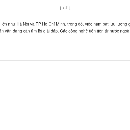
of
1
1
hị lớn như Hà Nội và TP Hồ Chí Minh, trong đó, việc nắm bắt lưu lượng 
oán vẫn đang cần tìm lời giải đáp. Các công nghệ tiên tiến từ nước ngo