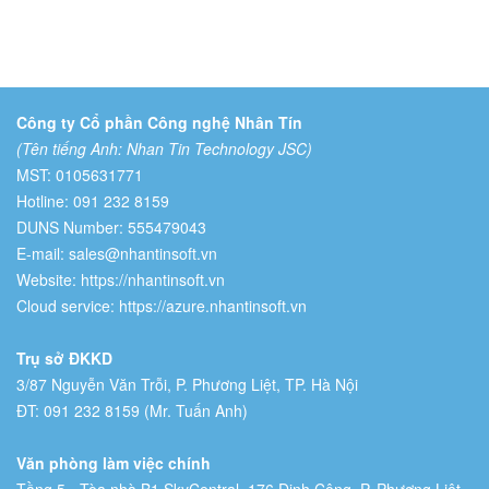
Công ty Cổ phần Công nghệ Nhân Tín
(Tên tiếng Anh: Nhan Tin Technology JSC)
MST: 0105631771
Hotline: 091 232 8159
DUNS Number: 555479043
E-mail: sales@nhantinsoft.vn
Website: https://nhantinsoft.vn
Cloud service: https://azure.nhantinsoft.vn
Trụ sở ĐKKD
3/87 Nguyễn Văn Trỗi, P. Phương Liệt, TP. Hà Nội
ĐT: 091 232 8159 (Mr. Tuấn Anh)
Văn phòng làm việc chính
Tầng 5 - Tòa nhà B1 SkyCentral, 176 Định Công, P. Phương Liệt,