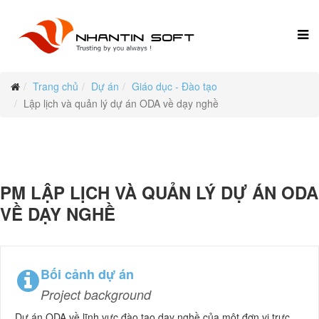
Trang chủ
Dự án
Giáo dục - Đào tạo
Lập lịch và quản lý dự án ODA về dạy nghề
PM LẬP LỊCH VÀ QUẢN LÝ DỰ ÁN ODA
VỀ DẠY NGHỀ
Bối cảnh dự án
Project background
Dự án ODA về lĩnh vực đào tạo dạy nghề của một đơn vị trực